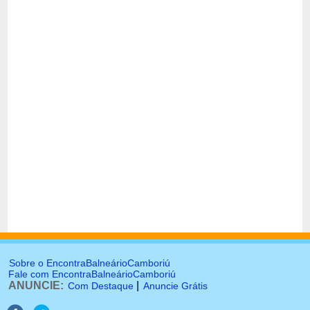
Sobre o EncontraBalneárioCamboriú
Fale com EncontraBalneárioCamboriú
ANUNCIE:
|
Com Destaque
Anuncie Grátis