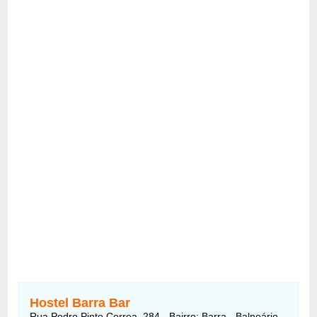
Hostel Barra Bar
Rua Pedro Pinto Correa, 284 - Bairro: Barra - Balneário