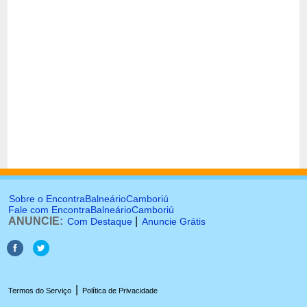
Sobre o EncontraBalneárioCamboriú
Fale com EncontraBalneárioCamboriú
ANUNCIE:
|
Com Destaque
Anuncie Grátis
|
Termos do Serviço
Política de Privacidade