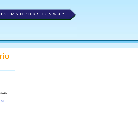
J
K
L
M
N
O
P
Q
R
S
T
U
V
W
X
Y
rio
esas.
a em
»