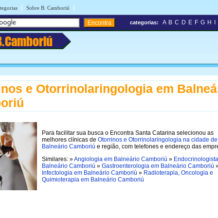
|
|
tegorias
Sobre B. Camboriú
A
B
C
D
E
F
G
H
I
categorias:
B.Camboriú
inos e Otorrinolaringologia em Balneá
oriú
Para facilitar sua busca o Encontra Santa Catarina selecionou as
melhores clínicas de
Otorrinos e Otorrinolaringologia na cidade de
Balneário Camboriú
e região, com telefones e endereço das empr
Similares: »
Angiologia em Balneário Camboriú
»
Endocrinologist
Balneário Camboriú
»
Gastroenterologia em Balneário Camboriú
Infectologia em Balneário Camboriú
»
Radioterapia, Oncologia e
Quimioterapia em Balneário Camboriú