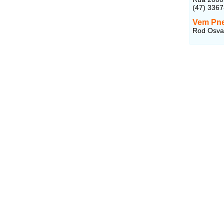
(47) 336
Vem Pn
Rod Osval