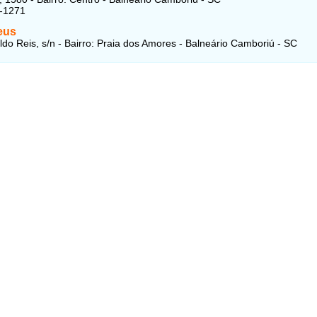
7-1271
eus
do Reis, s/n - Bairro: Praia dos Amores - Balneário Camboriú - SC