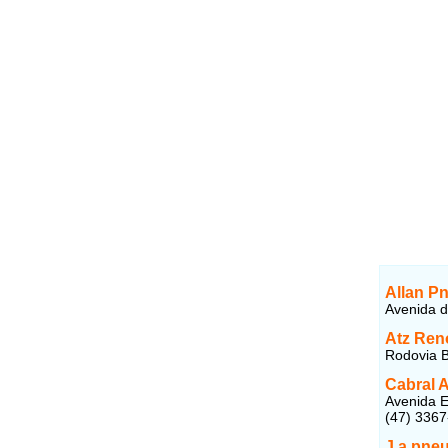
Allan P
Avenida d
Atz Ren
Rodovia B
Cabral 
Avenida E
(47) 336
J.a.pne