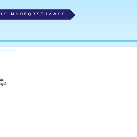
J
K
L
M
N
O
P
Q
R
S
T
U
V
W
X
Y
 as
egião,