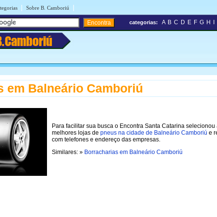
|
|
tegorias
Sobre B. Camboriú
A
B
C
D
E
F
G
H
I
categorias:
B.Camboriú
s em Balneário Camboriú
Para facilitar sua busca o Encontra Santa Catarina selecionou
melhores lojas de
pneus na cidade de Balneário Camboriú
e r
com telefones e endereço das empresas.
Similares: »
Borracharias em Balneário Camboriú