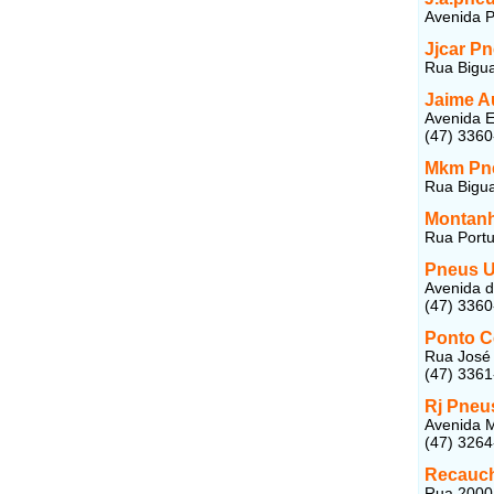
Avenida P
Jjcar P
Rua Bigua
Jaime A
Avenida E
(47) 336
Mkm Pn
Rua Bigua
Montan
Rua Portu
Pneus U
Avenida d
(47) 336
Ponto C
Rua José 
(47) 336
Rj Pneu
Avenida M
(47) 326
Recauch
Rua 2000,