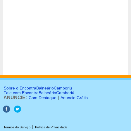
Sobre o EncontraBalneárioCamboriú
Fale com EncontraBalneárioCamboriú
ANUNCIE:
|
Com Destaque
Anuncie Grátis
|
Termos do Serviço
Política de Privacidade