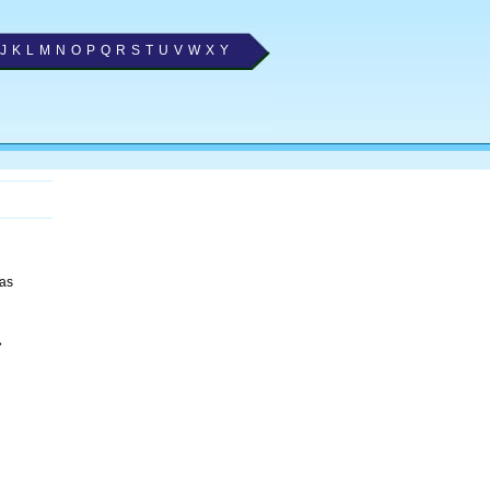
J
K
L
M
N
O
P
Q
R
S
T
U
V
W
X
Y
 as
»