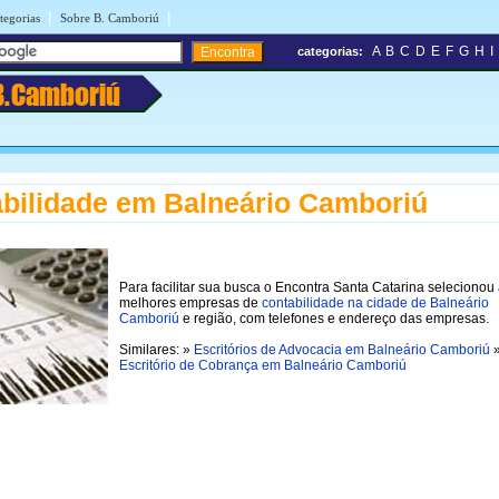
|
|
tegorias
Sobre B. Camboriú
A
B
C
D
E
F
G
H
I
categorias:
B.Camboriú
bilidade em Balneário Camboriú
Para facilitar sua busca o Encontra Santa Catarina selecionou
melhores empresas de
contabilidade na cidade de Balneário
Camboriú
e região, com telefones e endereço das empresas.
Similares: »
Escritórios de Advocacia em Balneário Camboriú
Escritório de Cobrança em Balneário Camboriú