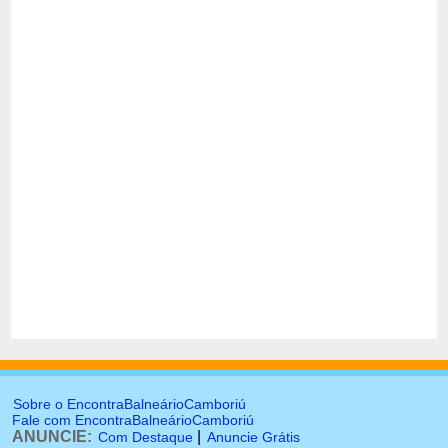
Sobre o EncontraBalneárioCamboriú
Fale com EncontraBalneárioCamboriú
ANUNCIE:
|
Com Destaque
Anuncie Grátis